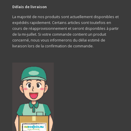
Délais de livraison
La majorité de nos produits sont actuellement disponibles et
expédiés rapidement. Certains articles sont toutefois en
cours de réapprovisionnement et seront disponibles à partir
de la mi-juillet. Si votre commande contient un produit
concerné, nous vous informerons du délai estimé de
livraison lors de la confirmation de commande.
Frais de livraison
Les frais de livraison sont de :
Rs 200 + TVA par commande
Option de retrait en magasin (Click & Collect)
Vous avez également la possibilité de
collecter votre
commande sans frais supplémentaires
dans l’une de nos
boutiques HobbyWorld
.