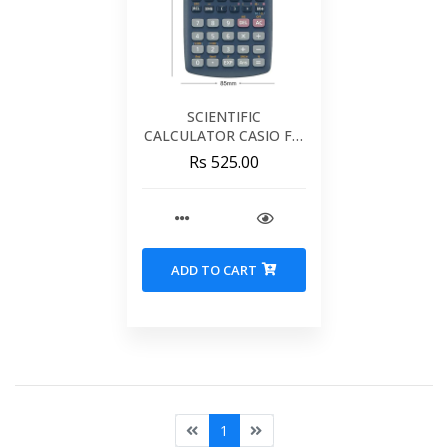
SCIENTIFIC
CALCULATOR CASIO FX-
82MS
Rs 525.00
ADD TO CART
1