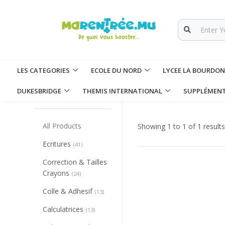
LES CATEGORIES
ECOLE DU NORD
LYCEE LA BOURDO
Collapse/Expand All
DUKESBRIDGE
THEMIS INTERNATIONAL
SUPPLÉMEN
CATEGORIES
All Products
Showing 1 to 1 of 1 results
Ecritures
(41)
Correction & Tailles
Crayons
(24)
Colle & Adhesif
(13)
Calculatrices
(13)