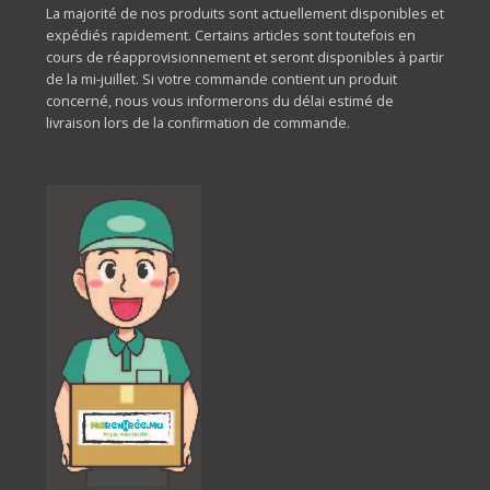
La majorité de nos produits sont actuellement disponibles et
expédiés rapidement. Certains articles sont toutefois en
cours de réapprovisionnement et seront disponibles à partir
de la mi-juillet. Si votre commande contient un produit
concerné, nous vous informerons du délai estimé de
livraison lors de la confirmation de commande.
Frais de livraison
Les frais de livraison sont de :
Rs 200 + TVA par commande
Option de retrait en magasin (Click & Collect)
Vous avez également la possibilité de
collecter votre
commande sans frais supplémentaires
dans l’une de nos
boutiques HobbyWorld
.
Vous serez
notifié dès que votre commande sera prête
pour collection
.