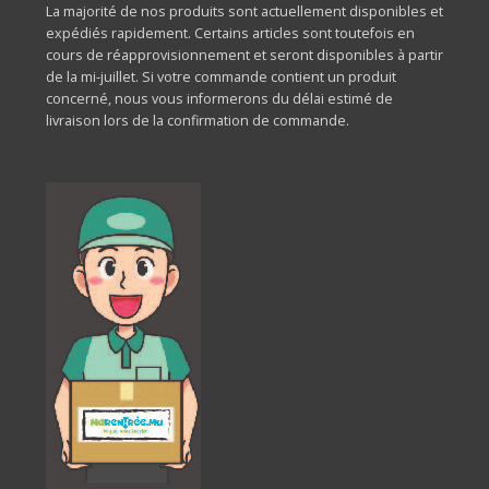
La majorité de nos produits sont actuellement disponibles et
expédiés rapidement. Certains articles sont toutefois en
cours de réapprovisionnement et seront disponibles à partir
de la mi-juillet. Si votre commande contient un produit
concerné, nous vous informerons du délai estimé de
livraison lors de la confirmation de commande.
Frais de livraison
Les frais de livraison sont de :
Rs 200 + TVA par commande
Option de retrait en magasin (Click & Collect)
Vous avez également la possibilité de
collecter votre
commande sans frais supplémentaires
dans l’une de nos
boutiques HobbyWorld
.
Vous serez
notifié dès que votre commande sera prête
pour collection
.